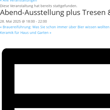
« Alle Veranstaltungen
Diese Veranstaltung hat bereits stattgefunden.
Abend-Ausstellung plus Tresen &
28. Mai 2025 @ 18:00
-
22:00
«
Brauereiführung: Was Sie schon immer über Bier wissen wollten
Keramik für Haus und Garten
»